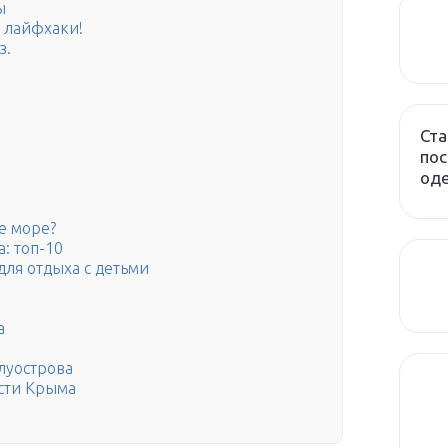
ы
е лайфхаки!
з.
Ста
пос
оде
е море?
: топ-10
ля отдыха с детьми
а
луострова
асти Крыма