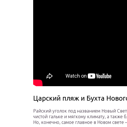
Царский пляж и Бухта Новог
Райский уголок под названием Новый Свет 
чистой гальке и мягкому климату, а такж
Но, конечно, самое главное в Новом свете 