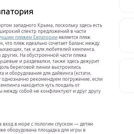
впатория
ортом западного Крыма, поскольку здесь есть
 широкий спектр предложений в части
учшим пляжем Евпатории
является пляж
м, что пляж идеально сочетает баланс между
дыхающих, так и для любителей кемпинга.
я других. На обустроенной части пляжа
ушевые и раздевалки, также здесь дежурит
доль береговой линии выстроились
а и оборудования для дайвинга (кстати,
му однозначно рекомендуем погружение, если
емпинга находится чуть поодаль от
пы между собой не конфликтуют и друг другу
а вход в море с пологим спуском — детям
яже оборудована площадка для игры в