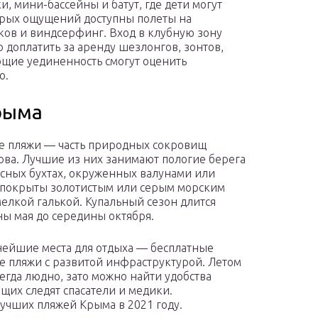
и, мини-бассейны и батут, где дети могут
трых ощущений доступны полеты на
ков и виндсерфинг. Вход в клубную зону
 доплатить за аренду шезлонгов, зонтов,
ющие уединенность смогут оценить
о.
рыма
 пляжи — часть природных сокровищ
ова. Лучшие из них занимают пологие берега
сных бухтах, окруженных валунами или
 покрыты золотистым или серым морским
мелкой галькой. Купальный сезон длится
ны мая до середины октября.
ейшие места для отдыха — бесплатные
е пляжи с развитой инфраструктурой. Летом
сегда людно, зато можно найти удобства
ющих следят спасатели и медики.
чших пляжей Крыма в 2021 году.