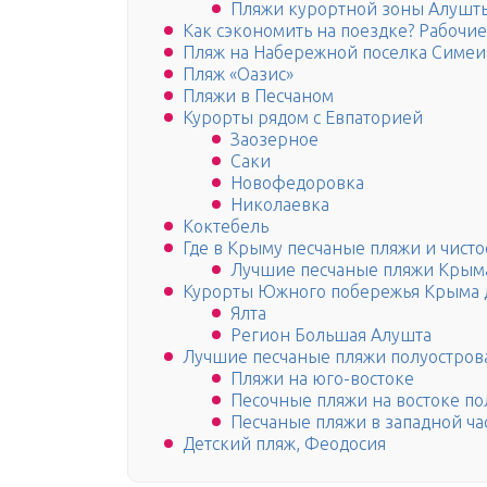
Пляжи курортной зоны Алушт
Как сэкономить на поездке? Рабочи
Пляж на Набережной поселка Симеи
Пляж «Оазис»
Пляжи в Песчаном
Курорты рядом с Евпаторией
Заозерное
Саки
Новофедоровка
Николаевка
Коктебель
Где в Крыму песчаные пляжи и чисто
Лучшие песчаные пляжи Крыма
Курорты Южного побережья Крыма д
Ялта
Регион Большая Алушта
Лучшие песчаные пляжи полуостров
Пляжи на юго-востоке
Песочные пляжи на востоке по
Песчаные пляжи в западной ч
Детский пляж, Феодосия