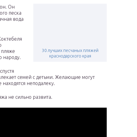
он. Он
ого песка
ачная вода
Коктебеля
о
30 лучших песчаных пляжей
 пляже
краснодарского края
о народу.
спустя
влекает семей с детьми. Желающие могут
 находятся неподалеку.
яжа не сильно развита.