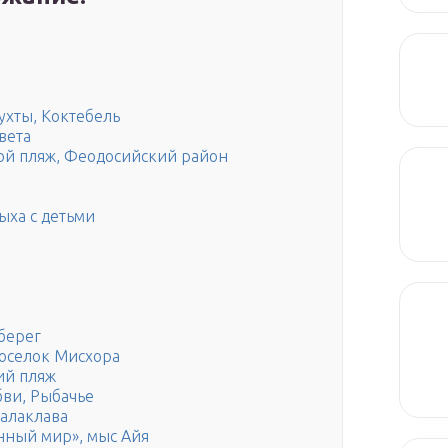
ухты, Коктебель
вета
ой пляж, Феодосийский район
ыха с детьми
берег
поселок Мисхора
ий пляж
бви, Рыбачье
Балаклава
нный мир», мыс Айя