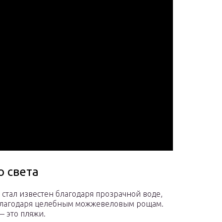
о света
стал известен благодаря прозрачной воде,
е благодаря целебным можжевеловым рощам.
— это пляжи.