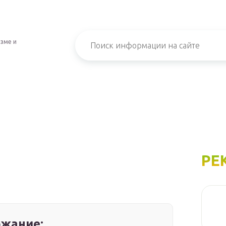
изме и
РЕ
жание: