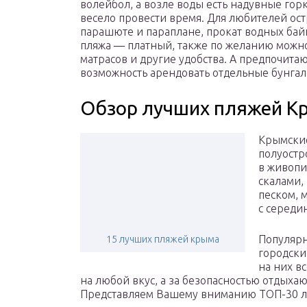
волейбол, а возле воды есть надувные горк
весело провести время. Для любителей ос
парашюте и параплане, прокат водных бай
пляжа — платный, также по желанию можно
матрасов и другие удобства. А предпочита
возможность арендовать отдельные бунгал
Обзор лучших пляжей К
Крымские
полуостр
в живопи
скалами,
песком, 
с середи
Популярн
15 лучших пляжей крыма
городски
на них в
на любой вкус, а за безопасностью отдыха
Представляем Вашему вниманию ТОП-30 лу