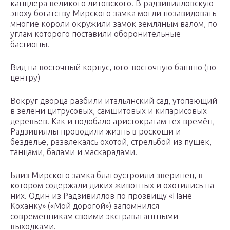
канцлера великого литовского. В радзивилловскую
эпоху богатству Мирского замка могли позавидовать
многие короли окружили замок земляным валом, по
углам которого поставили оборонительные
бастионы.
Вид на восточный корпус, юго-восточную башню (по
центру)
Вокруг дворца разбили итальянский сад, утопающий
в зелени цитрусовых, самшитовых и кипарисовых
деревьев. Как и подобало аристократам тех времён,
Радзивиллы проводили жизнь в роскоши и
безделье, развлекаясь охотой, стрельбой из пушек,
танцами, балами и маскарадами.
Близ Мирского замка благоустроили зверинец, в
котором содержали диких животных и охотились на
них. Один из Радзивиллов по прозвищу «Пане
Коханку» («Мой дорогой») запомнился
современникам своими экстравагантными
выходками.