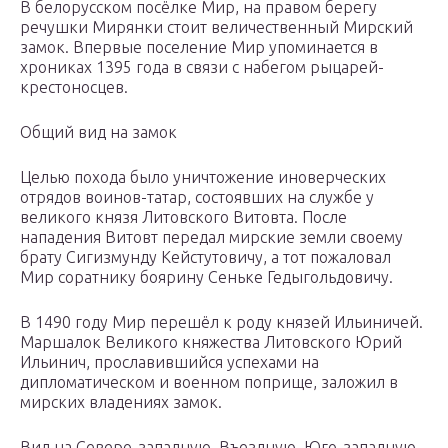
В белорусском посёлке Мир, на правом берегу
речушки Мирянки стоит величественный Мирский
замок. Впервые поселение Мир упоминается в
хрониках 1395 года в связи с набегом рыцарей-
крестоносцев.
Общий вид на замок
Целью похода было уничтожение иноверческих
отрядов воинов-татар, состоявших на службе у
великого князя Литовского Витовта. После
нападения Витовт передал мирские земли своему
брату Сигизмунду Кейстутовичу, а тот пожаловал
Мир соратнику боярину Сеньке Гедыгольдовичу.
В 1490 году Мир перешёл к роду князей Ильиничей.
Маршалок Великого княжества Литовского Юрий
Ильинич, прославившийся успехами на
дипломатическом и военном поприще, заложил в
мирских владениях замок.
Вид на Северо-западную, Въездную, Юго-западную