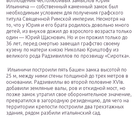
воплощения честолюбивых замыслов Юрия
Ильинича — собственный каменный замок был
необходимым условием для получения графского
титула Священной Римской империи. Несмотря на
то, что у Юрия и его брата родилось довольно много
детей, из внуков дожил до взрослого возраста только
один — Юрий Щаснович. Но и он прожил только до
36 лет, перед смертью завещал графство своему
кузену по матери князю Николаю Криштофу из
великого рода Радзивиллов по прозвищу «Сиротка».
Ильиничи построили пять башен замка высотой по
25 м, между ними стены толщиной до трех метров в
основании. Радзивиллы во второй половине XVIв.
добавили земляные валы, ров и откидной мост, но
позже замок утратил свое оборонительное значение,
превратился в загородную резиденцию, для чего на
территории крепости построили два трехэтажных
здания, рядом разбили итальянский сад.