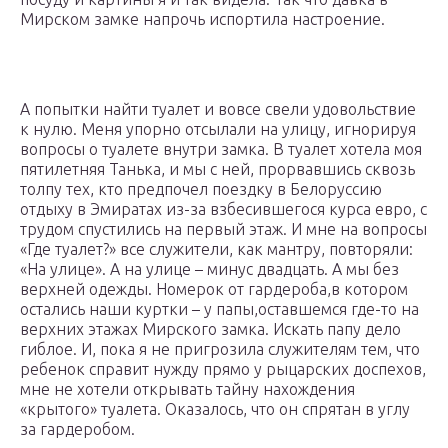
Мирском замке напрочь испортила настроение.
А попытки найти туалет и вовсе свели удовольствие
к нулю. Меня упорно отсылали на улицу, игнорируя
вопросы о туалете внутри замка. В туалет хотела моя
пятилетняя Танька, и мы с ней, прорвавшись сквозь
толпу тех, кто предпочел поездку в Белоруссию
отдыху в Эмиратах из-за взбесившегося курса евро, с
трудом спустились на первый этаж. И мне на вопросы
«Где туалет?» все служители, как мантру, повторяли:
«На улице». А на улице – минус двадцать. А мы без
верхней одежды. Номерок от гардероба,в котором
остались наши куртки – у папы,оставшемся где-то на
верхних этажах Мирского замка. Искать папу дело
гиблое. И, пока я не пригрозила служителям тем, что
ребенок справит нужду прямо у рыцарских доспехов,
мне не хотели открывать тайну нахождения
«крытого» туалета. Оказалось, что он спрятан в углу
за гардеробом.