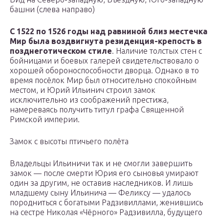
башни (слева направо)
С 1522 по 1526 годы над равниной близ местечка
Мир была воздвигнута резиденция-крепость в
позднеготическом стиле
. Наличие толстых стен с
бойницами и боевых галерей свидетельствовало о
хорошей обороноспособности дворца. Однако в то
время посёлок Мир был относительно спокойным
местом, и Юрий Ильинич строил замок
исключительно из соображений престижа,
намереваясь получить титул графа Священной
Римской империи.
Замок с высоты птичьего полёта
Владельцы Ильиничи так и не смогли завершить
замок — после смерти Юрия его сыновья умирают
один за другим, не оставив наследников. И лишь
младшему сыну Ильинича — Феликсу — удалось
породниться с богатыми Радзивиллами, женившись
на сестре Николая «Чёрного» Радзивилла, будущего