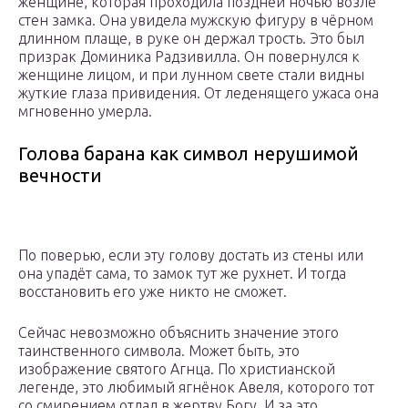
женщине, которая проходила поздней ночью возле
стен замка. Она увидела мужскую фигуру в чёрном
длинном плаще, в руке он держал трость. Это был
призрак Доминика Радзивилла. Он повернулся к
женщине лицом, и при лунном свете стали видны
жуткие глаза привидения. От леденящего ужаса она
мгновенно умерла.
Голова барана как символ нерушимой
вечности
По поверью, если эту голову достать из стены или
она упадёт сама, то замок тут же рухнет. И тогда
восстановить его уже никто не сможет.
Сейчас невозможно объяснить значение этого
таинственного символа. Может быть, это
изображение святого Агнца. По христианской
легенде, это любимый ягнёнок Авеля, которого тот
со смирением отдал в жертву Богу. И за это