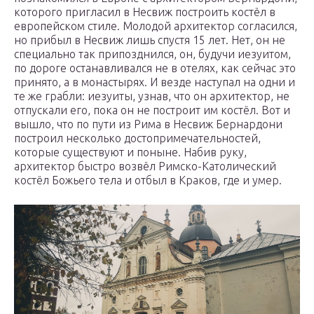
которого пригласил в Несвиж построить костёл в
европейском стиле. Молодой архитектор согласился,
но прибыл в Несвиж лишь спустя 15 лет. Нет, он не
специально так припозднился, он, будучи иезуитом,
по дороге останавливался не в отелях, как сейчас это
принято, а в монастырях. И везде наступал на одни и
те же грабли: иезуиты, узнав, что он архитектор, не
отпускали его, пока он не построит им костёл. Вот и
вышло, что по пути из Рима в Несвиж Бернар­дони
построил несколько достопримечательностей,
которые существуют и поныне. Набив руку,
архитектор быстро возвёл Римско-Католический
костёл Божьего тела и отбыл в Краков, где и умер.