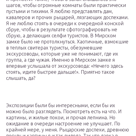
шагов, чтобы огромные комнаты были практически
пустыми и тихими. Я люблю представлять дам,
кавалеров и прочих рыцарей, лязгающих доспехами.
Я не люблю стоять в очереди к очередной конской
сбруе, чтобы в результате сфотографировать не
сбрую, а делающих селфи туристов. В Мирском
замке было не протолкнуться. Хаотичные, взмокшие
в теплых свитерах туристы, обезумевшие
экскурсоводы, которые уже не понимают, где их
группа, а где чужая. Именно в Мирском замке я
впервые услышала от экскурсовода: «Нечего здесь
стоять, идите быстрее дальше!». Приятно такое
слышать, да?
Экспозиции были бы интересными, если бы их
можно было разглядеть. Посмотреть есть на что. И
картины, и жилые покои, и прочая лепнина. Но
ожидание в очереди настроение не улучшает. По
крайней мере, у меня. Рыцарские доспехи, древнюю
посуду и картины я и так видела. Так что давка в