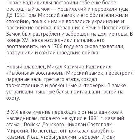
Позже Радзивиллы построили себе еще более
роскошный замок — Несвижский и переехали туда.
До 1655 года Мирский замок и его обитатели жили
спокойно, пока к ним не ворвались украинские и
российские войска, воевавшие с Речью Посполитой.
Замок был разграблен и заброшен на долгие годы. В
конце XVII века наследники пытались его
восстановить, но в 1706 году его снова захватили,
разрушили и сожгли шведские войска.
Новый владелец Михал Казимир Радзивилл
«Рыбонька» восстановил Мирский замок, перестроил
парадные залы третьего этажа, создал
торжественные и роскошные интерьеры. В замке
устраивали пышные балы, приглашали гостей на
охоту.
В XIX веке имение переходило от наследников к
наследникам, пока его не купил в 1891 г. казачий
атаман Войска Донского Николай Святополк-
Мирский. По легенде, он приказал вырубить
красивый сад, чтобы увеличить водоем. Люди