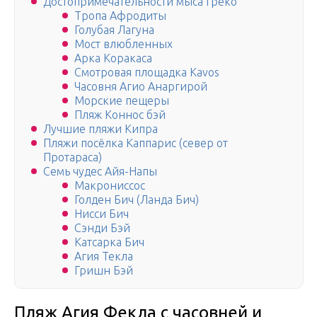
Достопримечательности мыса Греко
Тропа Афродиты
Голубая Лагуна
Мост влюбленных
Арка Коракаса
Смотровая площадка Kavos
Часовня Агио Анаргирой
Морские пещеры
Пляж Коннос бэй
Лучшие пляжи Кипра
Пляжи посёлка Каппарис (север от
Протараса)
Семь чудес Айя-Напы
Макрониссос
Голден Бич (Ланда Бич)
Нисси Бич
Сэнди Бэй
Катсарка Бич
Агия Текла
Гришн Бэй
Пляж Агия Фекла с часовней и