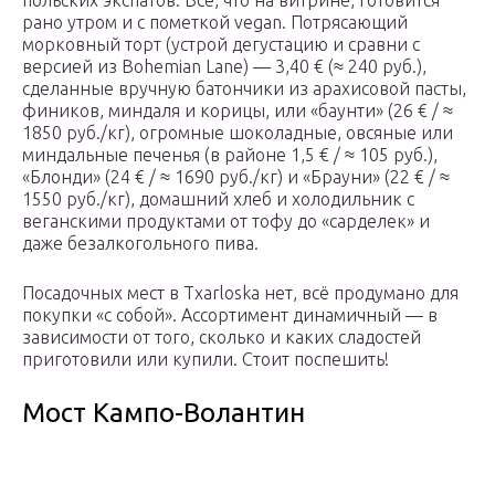
польских экспатов. Всё, что на витрине, готовится
рано утром и с пометкой vegan. Потрясающий
морковный торт (устрой дегустацию и сравни с
версией из Bohemian Lane) — 3,40 € (≈ 240 руб.),
сделанные вручную батончики из арахисовой пасты,
фиников, миндаля и корицы, или «баунти» (26 € / ≈
1850 руб./кг), огромные шоколадные, овсяные или
миндальные печенья (в районе 1,5 € / ≈ 105 руб.),
«Блонди» (24 € / ≈ 1690 руб./кг) и «Брауни» (22 € / ≈
1550 руб./кг), домашний хлеб и холодильник с
веганскими продуктами от тофу до «сарделек» и
даже безалкогольного пива.
Посадочных мест в Txarloska нет, всё продумано для
покупки «с собой». Ассортимент динамичный — в
зависимости от того, сколько и каких сладостей
приготовили или купили. Стоит поспешить!
Мост Кампо-Волантин