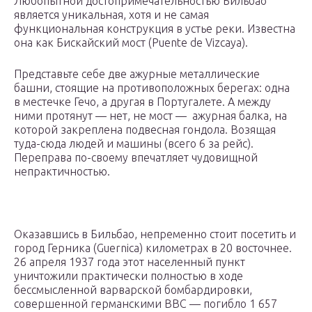
Любопытной достопримечательностью Бильбао
является уникальная, хотя и не самая
функциональная конструкция в устье реки. Известна
она как Бискайский мост (Puente de Vizcaya).
Представьте себе две ажурные металлические
башни, стоящие на противоположных берегах: одна
в местечке Гечо, а другая в Португалете. А между
ними протянут — нет, не мост — ажурная балка, на
которой закреплена подвесная гондола. Возящая
туда-сюда людей и машины (всего 6 за рейс).
Переправа по-своему впечатляет чудовищной
непрактичностью.
Оказавшись в Бильбао, непременно стоит посетить и
город Герника (Guernica) километрах в 20 восточнее.
26 апреля 1937 года этот населенный пункт
уничтожили практически полностью в ходе
бессмысленной варварской бомбардировки,
совершенной германскими ВВС — погибло 1 657