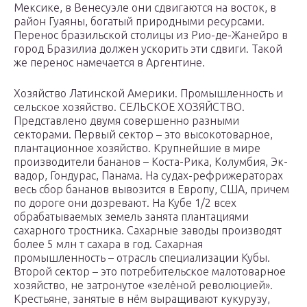
Мексике, в Венесуэле они сдвигаются на восток, в
район Гуаяны, богатый природными ресурсами.
Перенос бразильской столицы из Рио-де-Жанейро в
город Бразилиа должен ускорить эти сдвиги. Такой
же перенос намечается в Аргентине.
Хозяйство Латинской Америки. Промышленность и
сельское хозяйство. СЕЛЬСКОЕ ХОЗЯЙСТВО.
Представлено двумя совершенно разными
секторами. Первый сектор – это высокотоварное,
плантационное хозяйство. Крупнейшие в мире
производители бананов – Коста-Рика, Колумбия, Эк-
вадор, Гондурас, Панама. На судах-рефрижераторах
весь сбор бананов вывозится в Европу, США, причем
по дороге они дозревают. На Кубе 1/2 всех
обрабатываемых земель занята плантациями
сахарного тростника. Сахарные заводы производят
более 5 млн т сахара в год. Сахарная
промышленность – отрасль специализации Кубы.
Второй сектор – это потребительское малотоварное
хозяйство, не затронутое «зелёной революцией».
Крестьяне, занятые в нём выращивают кукурузу,