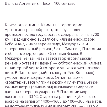
Валюта Аргентины. Песо = 100 сентаво.
Климат Аргентины. Климат на территории
Аргентины разнообразен, что обусловлено
протяженностью государства с севера на юг на 3700
км. Традиционно выделяют 6 климатических зон:
Куйо и Анды на северо-западе, Междуречье и
северо-восточный регион, Чако, Пампасы, Патагония
и область озер, острова Огненная Земля. В
Междуречье (так называется территория между
реками Уругвай и Парана) — субтропический климат,
характерной чертой которого является очень жаркое
лето. В Патагонии (район к югу от Рио-Колорадо) —
умеренный и засушливый. Огненная Земля
характеризуется мягким морским климатом. Зимой
южные ветры (пампье-ры) вызывают заморозки
даже на севере государства. В Патагонии морозы
достигают — 33 °С. Осадки на равнинах убывают с
востока на запад от 1400—1600 до 100—300 мм в год,
на восточных склонах Анд выпадает 2000—5000 мм.