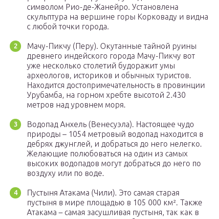
символом Рио-де-Жанейро. Установлена
скульптура на вершине горы Корковаду и видна
с любой точки города.
Мачу-Пикчу (Перу). Окутанные тайной руины
древнего индейского города Мачу-Пикчу вот
уже несколько столетий будоражит умы
археологов, историков и обычных туристов.
Находится достопримечательность в провинции
Урубамба, на горном хребте высотой 2.430
метров над уровнем моря.
Водопад Анхель (Венесуэла). Настоящее чудо
природы – 1054 метровый водопад находится в
дебрях джунглей, и добраться до него нелегко.
Желающие полюбоваться на один из самых
высоких водопадов могут добраться до него по
воздуху или по воде.
Пустыня Атакама (Чили). Это самая старая
пустыня в мире площадью в 105 000 км². Также
Атакама – самая засушливая пустыня, так как в