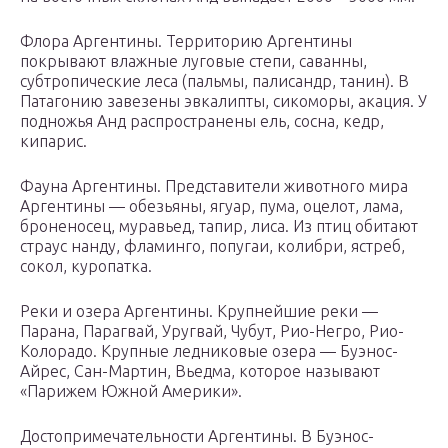
Флора Аргентины. Территорию Аргентины
покрывают влажные луговые степи, саванны,
субтропические леса (пальмы, палисандр, танин). В
Патагонию завезены эвкалипты, сикоморы, акация. У
подножья Анд распространены ель, сосна, кедр,
кипарис.
Фауна Аргентины. Представители животного мира
Аргентины — обезьяны, ягуар, пума, оцелот, лама,
броненосец, муравьед, тапир, лиса. Из птиц обитают
страус нанду, фламинго, попугаи, колибри, ястреб,
сокол, куропатка.
Реки и озера Аргентины. Крупнейшие реки —
Парана, Парагвай, Уругвай, Чубут, Рио-Негро, Рио-
Колорадо. Крупные ледниковые озера — Буэнос-
Айрес, Сан-Мартин, Вьедма, которое называют
«Парижем Южной Америки».
Достопримечательности Аргентины. В Буэнос-