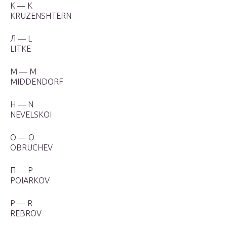
К — K
KRUZENSHTERN
Л — L
LITKE
М — М
MIDDENDORF
Н — N
NEVELSKOI
О — О
OBRUCHEV
П — P
POIARKOV
Р — R
REBROV