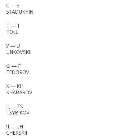
С — S
STADUKHIN
Т — Т
TOLL
У — U
UNKOVSKII
Ф — F
FEDOROV
Х — KH
KHABAROV
Ц — TS
TSYBIKOV
Ч — CH
CHERSKII