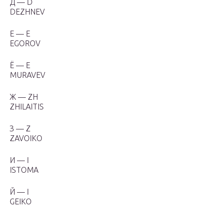
Д — D
DEZHNEV
Е — Е
EGOROV
Ё — E
MURAVEV
Ж — ZH
ZHILAITIS
З — Z
ZAVOIKO
И — I
ISTOMA
Й — I
GEIKO