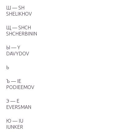
Ш — SH
SHELIKHOV
Щ — SHCH
SHCHERBININ
Ы — Y
DAVYDOV
Ь
Ъ — IE
PODIEEMOV
Э — E
EVERSMAN
Ю — IU
IUNKER